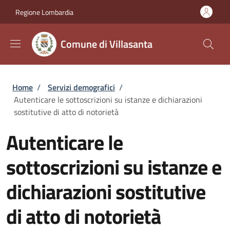
Salta al contenuto principale
Skip to footer content
Regione Lombardia
Comune di Villasanta
Briciole di pane
Home
/
Servizi demografici
/
Autenticare le sottoscrizioni su istanze e dichiarazioni
sostitutive di atto di notorietà
Autenticare le
sottoscrizioni su istanze e
dichiarazioni sostitutive
di atto di notorietà