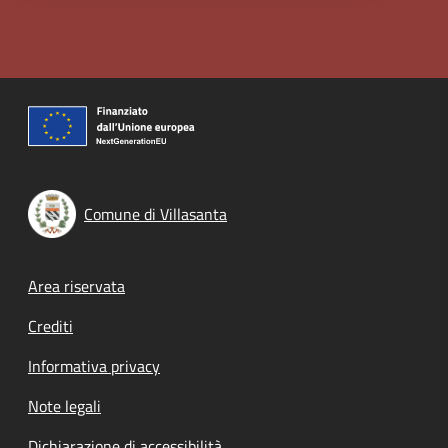
Comune di Villasanta
Footer menu
Area riservata
Crediti
Informativa privacy
Note legali
Dichiarazione di accessibilità