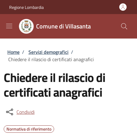
Salta al contenuto principale
Skip to footer content
Regione Lombardia
Comune di Villasanta
Briciole di pane
Home
/
Servizi demografici
/
Chiedere il rilascio di certificati anagrafici
Chiedere il rilascio di
certificati anagrafici
Condividi
Normativa di riferimento