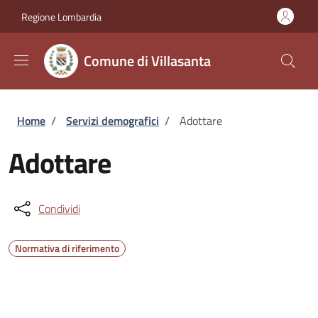
Salta al contenuto principale
Skip to footer content
Regione Lombardia
Comune di Villasanta
Briciole di pane
Home
/
Servizi demografici
/
Adottare
Adottare
Condividi
Normativa di riferimento