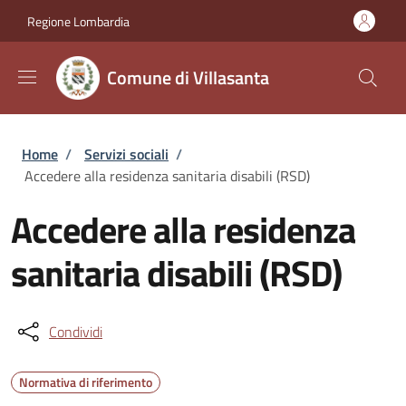
Salta al contenuto principale
Skip to footer content
Regione Lombardia
Comune di Villasanta
Briciole di pane
Home
/
Servizi sociali
/
Accedere alla residenza sanitaria disabili (RSD)
Accedere alla residenza
sanitaria disabili (RSD)
Condividi
Normativa di riferimento