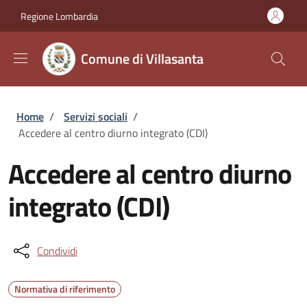
Salta al contenuto principale
Skip to footer content
Regione Lombardia
Comune di Villasanta
Briciole di pane
Home
/
Servizi sociali
/
Accedere al centro diurno integrato (CDI)
Accedere al centro diurno
integrato (CDI)
Condividi
Normativa di riferimento