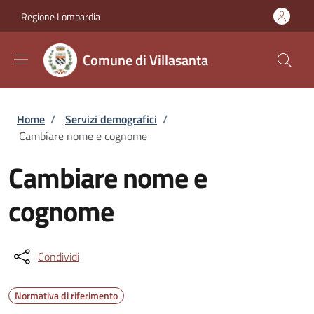
Salta al contenuto principale
Skip to footer content
Regione Lombardia
Comune di Villasanta
Briciole di pane
Home
/
Servizi demografici
/
Cambiare nome e cognome
Cambiare nome e
cognome
Condividi
Normativa di riferimento