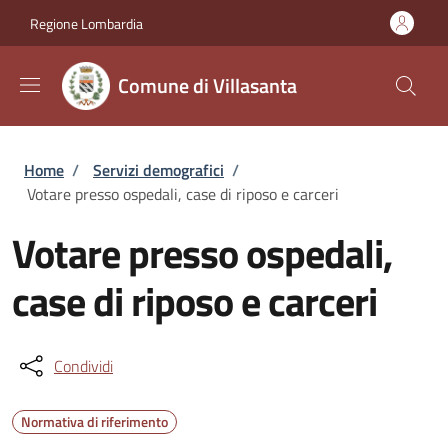
Salta al contenuto principale
Skip to footer content
Regione Lombardia
Comune di Villasanta
Briciole di pane
Home
/
Servizi demografici
/
Votare presso ospedali, case di riposo e carceri
Votare presso ospedali,
case di riposo e carceri
Condividi
Normativa di riferimento