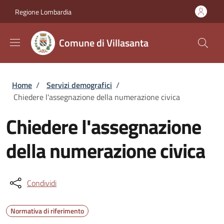
Salta al contenuto principale
Skip to footer content
Regione Lombardia
Comune di Villasanta
Briciole di pane
Home
/
Servizi demografici
/
Chiedere l'assegnazione della numerazione civica
Chiedere l'assegnazione
della numerazione civica
Condividi
Normativa di riferimento