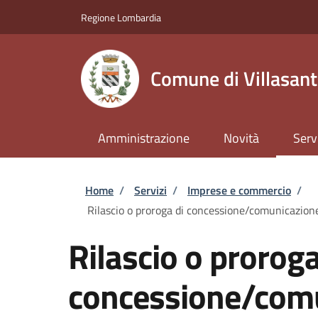
Salta al contenuto principale
Skip to footer content
Regione Lombardia
Comune di Villasan
Amministrazione
Novità
Serv
Briciole di pane
Home
/
Servizi
/
Imprese e commercio
/
Rilascio o proroga di concessione/comunicazione p
Rilascio o proroga
concessione/comu