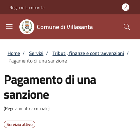
Salta al contenuto principale
Skip to footer content
Regione Lombardia
Comune di Villasanta
Briciole di pane
Home
/
Servizi
/
Tributi, finanze e contravvenzioni
/
Pagamento di una sanzione
Pagamento di una
sanzione
(Regolamento comunale)
Servizio attivo