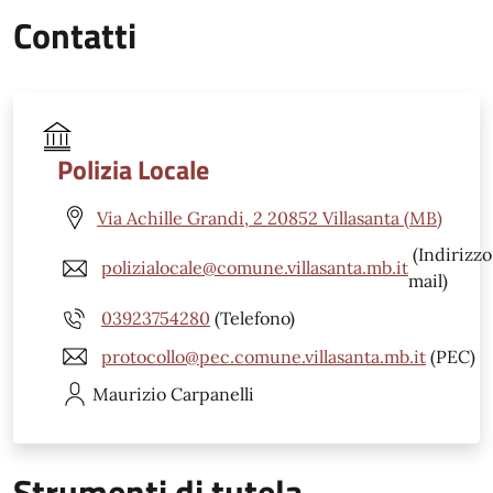
Contatti
Polizia Locale
Via Achille Grandi, 2 20852 Villasanta (MB)
(Indirizzo
polizialocale@comune.villasanta.mb.it
mail)
03923754280
(Telefono)
protocollo@pec.comune.villasanta.mb.it
(PEC)
Maurizio
Carpanelli
Strumenti di tutela