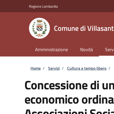
Salta al contenuto principale
Skip to footer content
Regione Lombardia
Comune di Villasan
Amministrazione
Novità
Serv
Briciole di pane
Home
/
Servizi
/
Cultura e tempo libero
/
Concessione di un
economico ordina
Associazioni Social