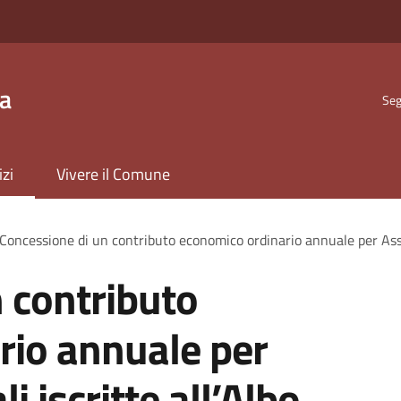
ta
Seg
izi
Vivere il Comune
Concessione di un contributo economico ordinario annuale per Assoc
 contributo
rio annuale per
i iscritte all’Albo