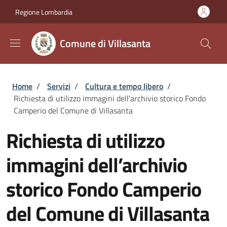
Salta al contenuto principale
Skip to footer content
Regione Lombardia
Comune di Villasanta
Briciole di pane
Home
/
Servizi
/
Cultura e tempo libero
/
Richiesta di utilizzo immagini dell’archivio storico Fondo
Camperio del Comune di Villasanta
Richiesta di utilizzo
immagini dell’archivio
storico Fondo Camperio
del Comune di Villasanta