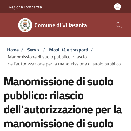
Salta al contenuto principale
Skip to footer content
Regione Lombardia
Comune di Villasanta
Briciole di pane
Home
/
Servizi
/
Mobilità e trasporti
/
Manomissione di suolo pubblico: rilascio
dell'autorizzazione per la manomissione di suolo pubblico
Manomissione di suolo
pubblico: rilascio
dell'autorizzazione per la
manomissione di suolo