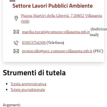
Settore Lavori Pubblici Ambiente
Piazza Martiri della Libertà, 7 20852 Villasanta
(MB)
(Indirizz
marika.turati@comune.villasanta.mb.it
mail)
03923754208
(Telefono)
protocollo@pec.comune.villasanta.mb.it
(PEC)
Strumenti di tutela
Tutela amministrativa
Tutela giurisdizionale
Argomenti: