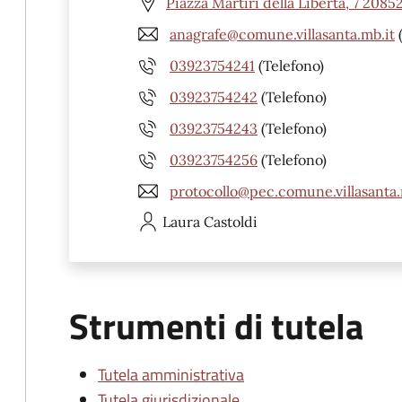
Piazza Martiri della Libertà, 7 2085
anagrafe@comune.villasanta.mb.it
(
03923754241
(Telefono)
03923754242
(Telefono)
03923754243
(Telefono)
03923754256
(Telefono)
protocollo@pec.comune.villasanta.
Laura
Castoldi
Strumenti di tutela
Tutela amministrativa
Tutela giurisdizionale