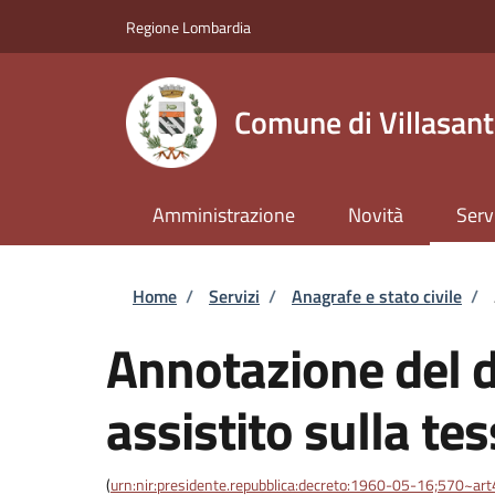
Salta al contenuto principale
Skip to footer content
Regione Lombardia
Comune di Villasan
Amministrazione
Novità
Serv
Briciole di pane
Home
/
Servizi
/
Anagrafe e stato civile
/
Annotazione del di
assistito sulla te
(
urn:nir:presidente.repubblica:decreto:1960-05-16;570~ar