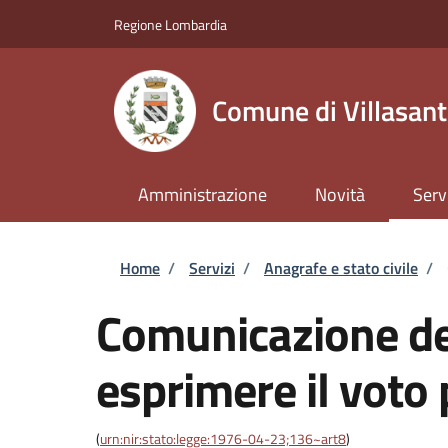
Salta al contenuto principale
Skip to footer content
Regione Lombardia
Comune di Villasan
Amministrazione
Novità
Serv
Briciole di pane
Home
/
Servizi
/
Anagrafe e stato civile
/
Comunicazione del
esprimere il voto 
(
urn:nir:stato:legge:1976-04-23;136~art8
)