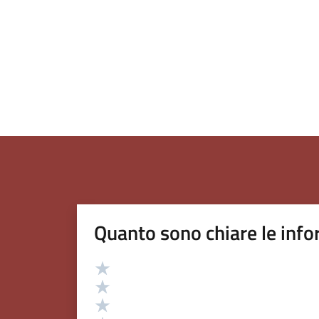
Quanto sono chiare le info
Valutazione
Valuta 5 stelle su 5
Valuta 4 stelle su 5
Valuta 3 stelle su 5