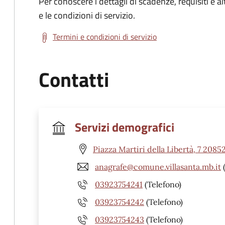
Per conoscere i dettagli di scadenze, requisiti e al
e le condizioni di servizio.
Termini e condizioni di servizio
Contatti
Servizi demografici
Piazza Martiri della Libertà, 7 2085
anagrafe@comune.villasanta.mb.it
(
03923754241
(Telefono)
03923754242
(Telefono)
03923754243
(Telefono)