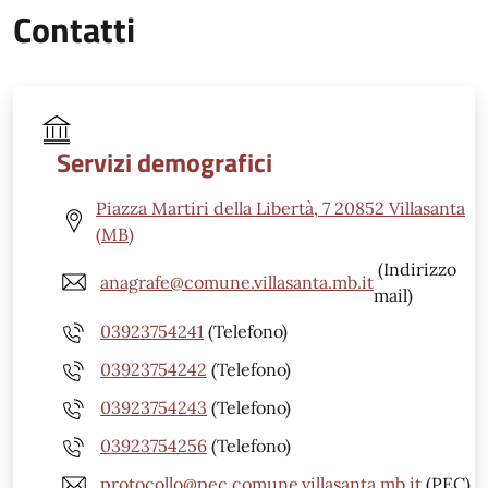
Contatti
Servizi demografici
Piazza Martiri della Libertà, 7 20852 Villasanta
(MB)
(Indirizzo
anagrafe@comune.villasanta.mb.it
mail)
03923754241
(Telefono)
03923754242
(Telefono)
03923754243
(Telefono)
03923754256
(Telefono)
protocollo@pec.comune.villasanta.mb.it
(PEC)