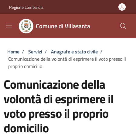
Salta al contenuto principale
Skip to footer content
Regione Lombardia
Comune di Villasanta
Briciole di pane
Home
/
Servizi
/
Anagrafe e stato civile
/
Comunicazione della volontà di esprimere il voto presso il
proprio domicilio
Comunicazione della
volontà di esprimere il
voto presso il proprio
domicilio