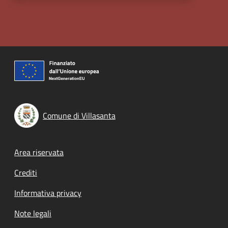
Comune di Villasanta
Footer menu
Area riservata
Crediti
Informativa privacy
Note legali