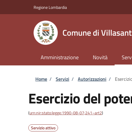
Salta al contenuto principale
Skip to footer content
Regione Lombardia
Comune di Villasan
Amministrazione
Novità
Serv
Briciole di pane
Home
/
Servizi
/
Autorizzazioni
/
Esercizi
Esercizio del pote
(
urn:nir:stato:legge:1990-08-07;241~art2
)
Servizio attivo