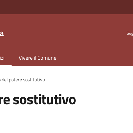
ta
Seg
izi
Vivere il Comune
o del potere sostitutivo
re sostitutivo