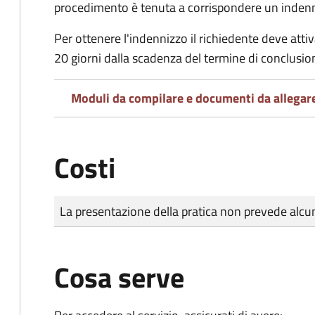
procedimento è tenuta a corrispondere un indenniz
Per ottenere l'indennizzo il richiedente deve attiva
20 giorni dalla scadenza del termine di conclusi
Moduli da compilare e documenti da allegar
Costi
Tipo di pagamento
Importo
La presentazione della pratica non prevede al
Cosa serve