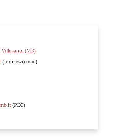
2 Villasanta (MB)
t
(Indirizzo mail)
mb.it
(PEC)