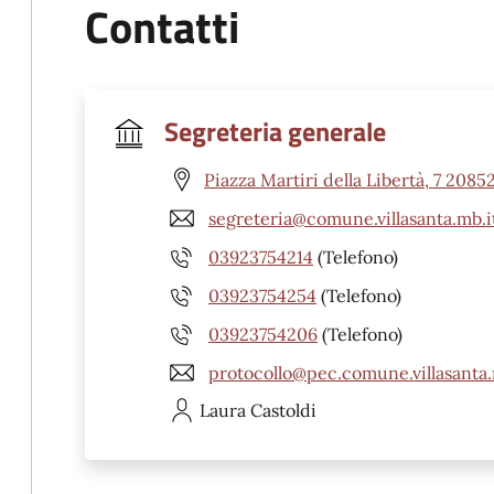
Contatti
Segreteria generale
Piazza Martiri della Libertà, 7 2085
segreteria@comune.villasanta.mb.i
03923754214
(Telefono)
03923754254
(Telefono)
03923754206
(Telefono)
protocollo@pec.comune.villasanta.
Laura
Castoldi