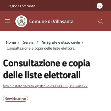
Salta al contenuto principale
Skip to footer content
Regione Lombardia
Comune di Villasanta
Briciole di pane
Home
/
Servizi
/
Anagrafe e stato civile
/
Consultazione e copia delle liste elettorali
Consultazione e copia
delle liste elettorali
(
urn:nir:stato:decreto.legislativo:2003-06-30;196~art177
)
Servizio attivo