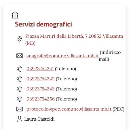
Servizi demografici
Piazza Martiri della Libertà, 7 20852 Villasanta
(MB)
(Indirizzo
anagrafe@comune.villasanta.mb.it
mail)
03923754241
(Telefono)
03923754242
(Telefono)
03923754243
(Telefono)
03923754256
(Telefono)
protocollo@pec.comune.villasanta.mb.it
(PEC)
Laura
Castoldi