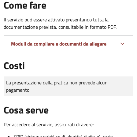
Come fare
Il servizio può essere attivato presentando tutta la
documentazione prevista, consultabile in formato PDF.
Moduli da compilare e documenti da allegare
Costi
Tipo di pagamento
Importo
La presentazione della pratica non prevede alcun
pagamento
Cosa serve
Per accedere al servizio, assicurati di avere:
SPID (sistema pubblico di identità digitale), carta