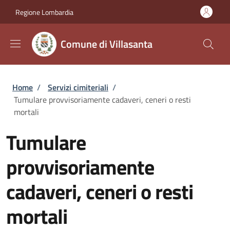
Salta al contenuto principale
Skip to footer content
Regione Lombardia
Comune di Villasanta
Briciole di pane
Home
/
Servizi cimiteriali
/
Tumulare provvisoriamente cadaveri, ceneri o resti
mortali
Tumulare
provvisoriamente
cadaveri, ceneri o resti
mortali