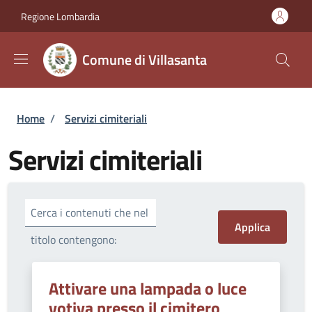
Salta al contenuto principale
Skip to footer content
Regione Lombardia
Comune di Villasanta
Briciole di pane
Home
/
Servizi cimiteriali
Servizi cimiteriali
Cerca i contenuti che nel
titolo contengono:
Attivare una lampada o luce
votiva presso il cimitero