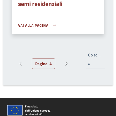
semi residenziali
VAI ALLA PAGINA
Write th
Go to…
Pagina
4
Pagina precedente
Pagina attuale
Prossima pagina